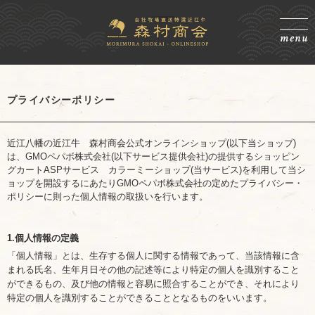
menu
プライバシーポリシー
近江八幡の近江牛 森村商会公式オンラインショップ(以下当ショップ)
は、
GMOペパボ株式会社
(以下サービス提供会社)の提供するショッピン
グカートASPサービス
カラーミーショップ
(当サービス)を利用して当シ
ョップを開設するにあたりGMOペパボ株式会社の定めた
プライバシー・
ポリシー
に則った個人情報の取扱いを行います。
1.個人情報の定義
「個人情報」とは、生存する個人に関する情報であって、当該情報に含
まれる氏名、生年月日その他の記述等により特定の個人を識別すること
ができるもの、及び他の情報と容易に照合することができ、それにより
特定の個人を識別することができることとなるものをいいます。