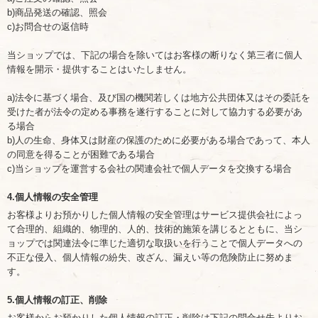
b)商品発送の確認、照会
c)お問合せの返信時
当ショップでは、下記の場合を除いてはお客様の断りなく第三者に個人
情報を開示・提供することはいたしません。
a)法令に基づく場合、及び国の機関若しくは地方公共団体又はその委託を
受けた者が法令の定める事務を遂行することに対して協力する必要があ
る場合
b)人の生命、身体又は財産の保護のために必要がある場合であって、本人
の同意を得ることが困難である場合
c)当ショップを運営する会社の関連会社で個人データを交換する場合
4.個人情報の安全管理
お客様よりお預かりした個人情報の安全管理はサービス提供会社によっ
て合理的、組織的、物理的、人的、技術的施策を講じるとともに、当シ
ョップでは関連法令に準じた適切な取扱いを行うことで個人データへの
不正な侵入、個人情報の紛失、改ざん、漏えい等の危険防止に努めま
す。
5.個人情報の訂正、削除
お客様からお預かりした個人情報の訂正・削除は下記の問合せ先よりお