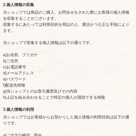
2.個人情報の収集
当ショップでは商品のご購入、お問合せをされた際にお客様の個人情報
を収集することがございます。
収集するにあたっては利用目的を明記の上、適法かつ公正な手段により
ます。
当ショップで収集する個人情報は以下の通りです。
a)お名前、フリガナ
b)ご住所
c)お電話番号
d)メールアドレス
e)パスワード
f)配送先情報
g)当ショップとのお取引履歴及びその内容
h)上記を組み合わせることで特定の個人が識別できる情報
3.個人情報の利用
当ショップではお客様からお預かりした個人情報の利用目的は以下の通
りです。
a)ご注文の確認、照会