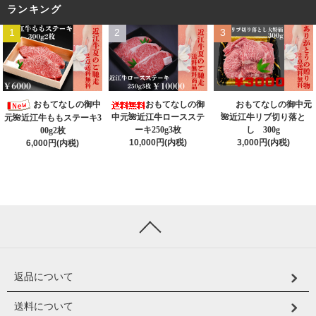
ランキング
1
2
3
おもてなしの御中
おもてなしの御
おもてなしの御中元
中元🌺近江牛ロースステ
🌺近江牛リブ切り落と
元🌺近江牛ももステーキ3
ーキ250g3枚
し 300g
00g2枚
10,000円(内税)
3,000円(内税)
6,000円(内税)
返品について
送料について